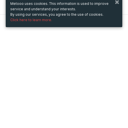
Metooo uses cookies. This information is used to improve
service and understand your interests.
By using our services, you agree to the use of cookies.
Click here to learn more.
Metooo
How it works
Create your page
Invite your contacts
Sell your tickets
Engage your guests
Use Metooo for
Fairs and Business Events
Conferences and Congresses
Workshop and Training Courses
Cultural Events
Showings and Exhibitions
Entertainment
Festivals and Concerts
Non-profit Events
Crowdfunding