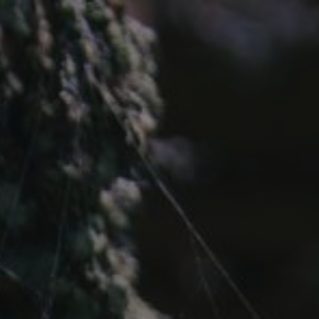
5/24/23
-
1/6/27
Contact the organizer
INFO