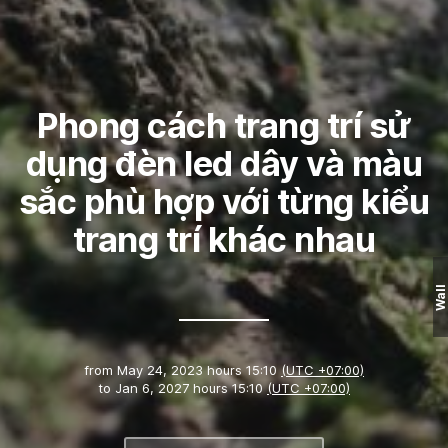
Phong cách trang trí sử
dụng đèn led dây và màu
sắc phù hợp với từng kiểu
trang trí khác nhau
Wall
from
May 24, 2023 hours 15:10
(UTC +07:00)
to
Jan 6, 2027 hours 15:10
(UTC +07:00)