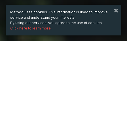
Metooo uses cookies. This information is used to improve
service and understand your interests.
By using our services, you agree to the use of cookies.
Click here to learn more.
WHEN
from
May 24, 2023
hours
15:10
(UTC +07:00)
to
Jan 6, 2027
hours
15:10
(UTC +07:00)
DESCRIPTION
Phong cách trang trí sử dụng đèn led dây và màu sắc 
phù hợp với từng kiểu trang trí khác nhau