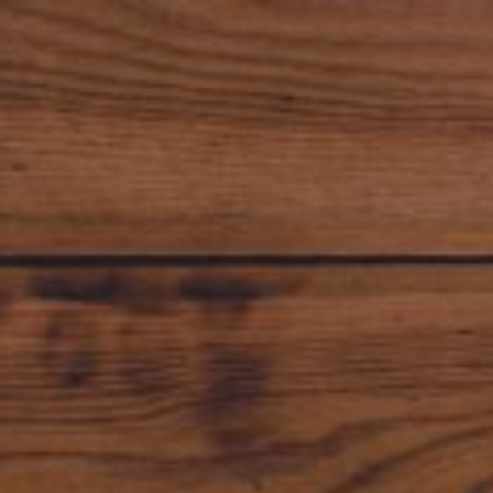
1/6/25
-
1/5/27
Contact the organizer
INFO