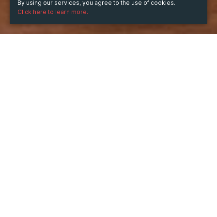
By using our services, you agree to the use of cookies.
Click here to learn more.
WHEN
from
Jan 6, 2025
hours
23:47
(UTC +07:00)
to
Jan 5, 2027
hours
23:47
(UTC +07:00)
DESCRIPTION
Trong những năm gần đây, đèn LED trang trí đã trở 
thành một phần không thể thiếu trong thiết kế nội thất 
và ngoại thất. Với sự phát triển không ngừng của công 
nghệ chiếu sáng, đèn LED không chỉ dừng lại ở việc 
cung cấp ánh sáng, mà còn góp phần tạo nên phong 