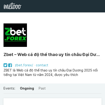
Zbet – Web cá độ thể thao uy tín châu Đại Dương 2025
zbet.forex/
contact
ZBET là Web cá độ thể thao uy tín châu Đại Dương 2025 nổi
tiếng tại Việt Nam từ năm 2024, được yêu thích
Events:
Ongoing
Past