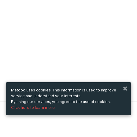
Metooo uses cookies. This information is used to improve
service and understand your interests.
By using our services, you agree to the use of cookies.
Click here to learn more.
Metooo
How it works
Create your page