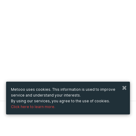
Metooo uses cookies. This information is used to improve
service and understand your interests.
By using our services, you agree to the use of cookies.
Click here to learn more.
Metooo
How it works
Create your page