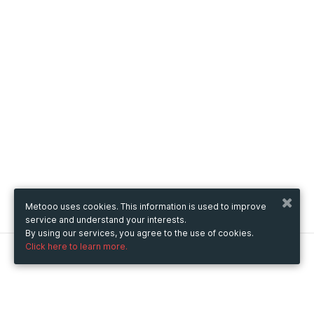
Metooo uses cookies. This information is used to improve
service and understand your interests.
By using our services, you agree to the use of cookies.
Click here to learn more.
Metooo
How it works
Create your page