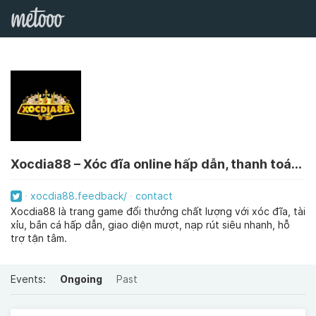
Xocdia88 – Xóc đĩa online hấp dẫn, thanh toán siêu tốc
xocdia88.feedback/
contact
Xocdia88 là trang game đổi thưởng chất lượng với xóc đĩa, tài
xỉu, bắn cá hấp dẫn, giao diện mượt, nạp rút siêu nhanh, hỗ
trợ tận tâm.
Events:
Ongoing
Past