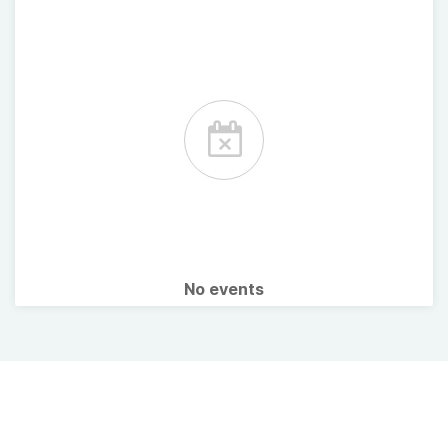
No events