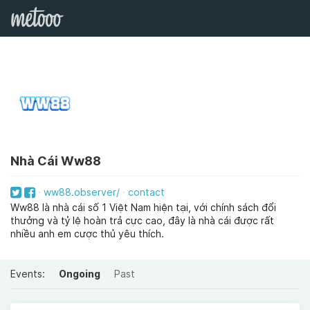
Nhà Cái Ww88
ww88.observer/
contact
Ww88 là nhà cái số 1 Việt Nam hiện tại, với chính sách đổi
thưởng và tỷ lệ hoàn trả cực cao, đây là nhà cái được rất
nhiều anh em cược thủ yêu thích.
Events:
Ongoing
Past