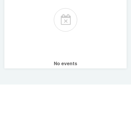
No events