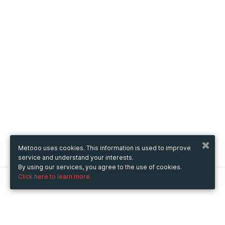
Metooo uses cookies. This information is used to improve
service and understand your interests.
By using our services, you agree to the use of cookies.
Click here to learn more.
Metooo
How it works
Create your page