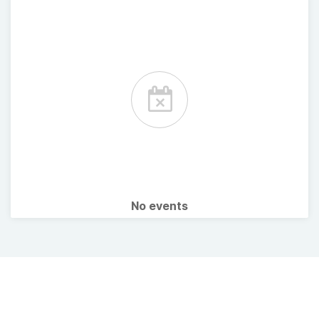
No events