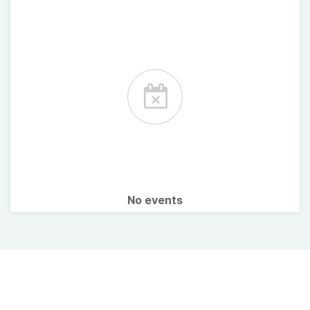
No events