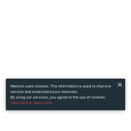
Metooo uses cookies. This information is used to improve
service and understand your interests.
By using our services, you agree to the use of cookies.
Click here to learn more.
Metooo
How it works
Create your page