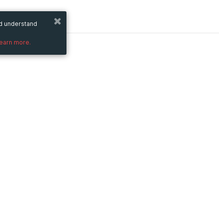
nd understand
learn more.
Resources
Blog
Help
Press Kit
Explore events
Privacy Policy
Tos
GDPR