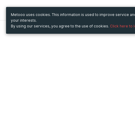
Metooo uses cookies. This information is used to improve service a
your interests.
By using our services, you agree to the use of cookies.
Click here to 
Metooo
Use Metooo for
How it works
Fairs and Business Events
Create your page
Conferences and
Invite your contacts
Congresses
Sell your tickets
Workshop and Training
Engage your guests
Courses
Cultural Events
Showings and Exhibitions
Entertainment
Festivals and Concerts
Non-profit Events
Crowdfunding
Sport Events