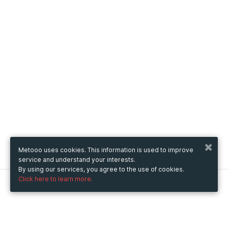
Metooo uses cookies. This information is used to improve
service and understand your interests.
By using our services, you agree to the use of cookies.
Click here to learn more.
Metooo
How it works
Create your page