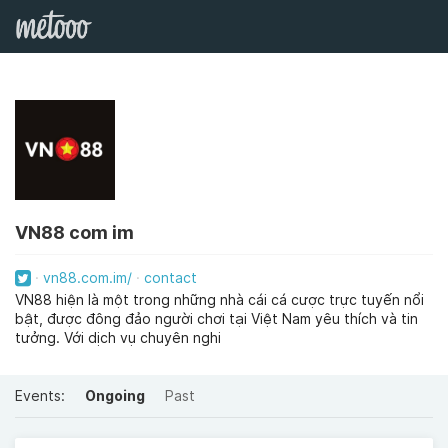
VN88 com im
vn88.com.im/
contact
VN88 hiện là một trong những nhà cái cá cược trực tuyến nổi
bật, được đông đảo người chơi tại Việt Nam yêu thích và tin
tưởng. Với dịch vụ chuyên nghi
Events:
Ongoing
Past