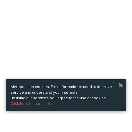
Metooo uses cookies. This information is used to improve
service and understand your interests.
By using our services, you agree to the use of cookies.
Click here to learn more.
Metooo
How it works
Create your page