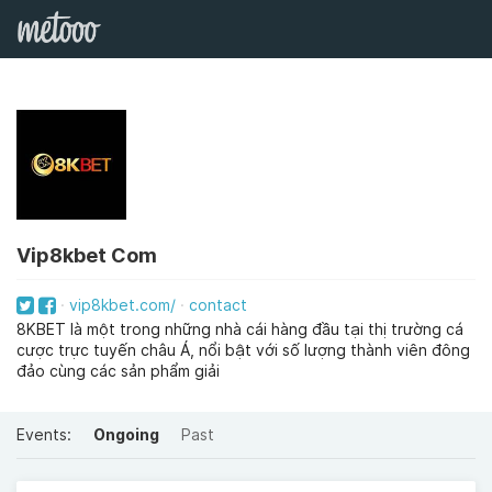
Vip8kbet Com
vip8kbet.com/
contact
8KBET là một trong những nhà cái hàng đầu tại thị trường cá
cược trực tuyến châu Á, nổi bật với số lượng thành viên đông
đảo cùng các sản phẩm giải
Events:
Ongoing
Past