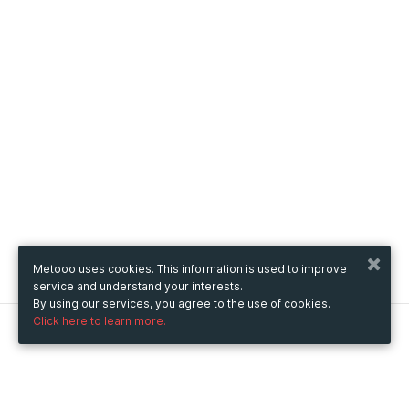
Metooo uses cookies. This information is used to improve
service and understand your interests.
By using our services, you agree to the use of cookies.
Click here to learn more.
Metooo
How it works
Create your page