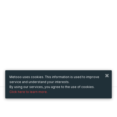
Metooo uses cookies. This information is used to improve
service and understand your interests.
By using our services, you agree to the use of cookies.
Click here to learn more.
Metooo
How it works
Create your page