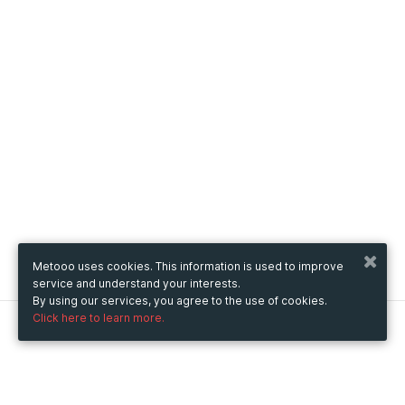
Metooo uses cookies. This information is used to improve
service and understand your interests.
By using our services, you agree to the use of cookies.
Click here to learn more.
Metooo
How it works
Create your page