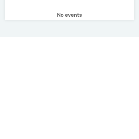
No events