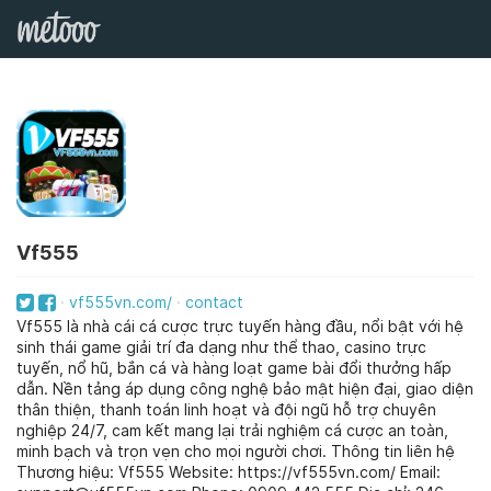
Vf555
vf555vn.com/
contact
Vf555 là nhà cái cá cược trực tuyến hàng đầu, nổi bật với hệ
sinh thái game giải trí đa dạng như thể thao, casino trực
tuyến, nổ hũ, bắn cá và hàng loạt game bài đổi thưởng hấp
dẫn. Nền tảng áp dụng công nghệ bảo mật hiện đại, giao diện
thân thiện, thanh toán linh hoạt và đội ngũ hỗ trợ chuyên
nghiệp 24/7, cam kết mang lại trải nghiệm cá cược an toàn,
minh bạch và trọn vẹn cho mọi người chơi. Thông tin liên hệ
Thương hiệu: Vf555 Website: https://vf555vn.com/ Email: