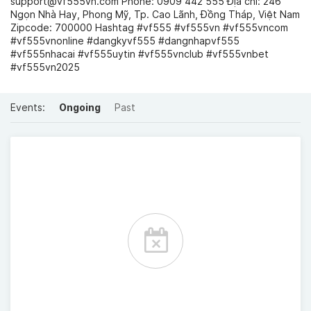
support@vf555vn.com
Phone: 0909 442 555 Địa chỉ: 246
Ngọn Nhà Hay, Phong Mỹ, Tp. Cao Lãnh, Đồng Tháp, Việt Nam
Zipcode: 700000 Hashtag #vf555 #vf555vn #vf555vncom
#vf555vnonline #dangkyvf555 #dangnhapvf555
#vf555nhacai #vf555uytin #vf555vnclub #vf555vnbet
#vf555vn2025
Events:
Ongoing
Past