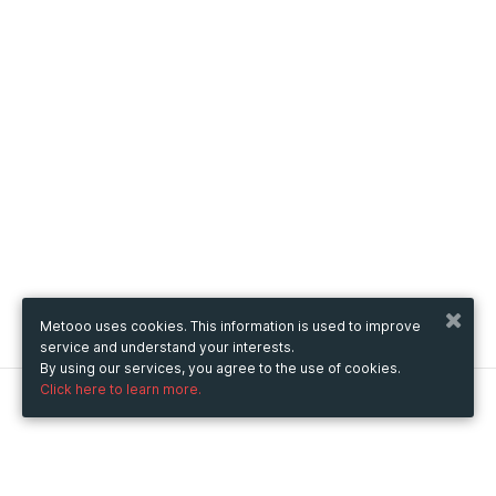
Metooo uses cookies. This information is used to improve
service and understand your interests.
By using our services, you agree to the use of cookies.
Click here to learn more.
Metooo
How it works
Create your page