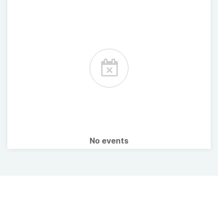
No events