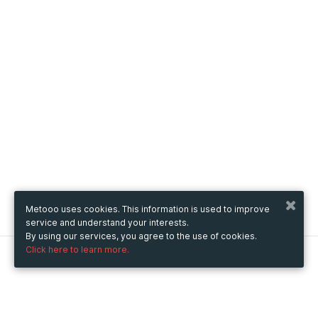
Metooo uses cookies. This information is used to improve
service and understand your interests.
By using our services, you agree to the use of cookies.
Click here to learn more.
Metooo
How it works
Create your page