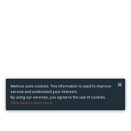
Metooo uses cookies. This information is used to improve
service and understand your interests.
By using our services, you agree to the use of cookies.
Click here to learn more.
Metooo
How it works
Create your page