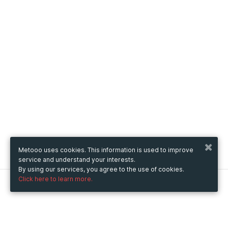
Metooo uses cookies. This information is used to improve
service and understand your interests.
By using our services, you agree to the use of cookies.
Click here to learn more.
Metooo
How it works
Create your page