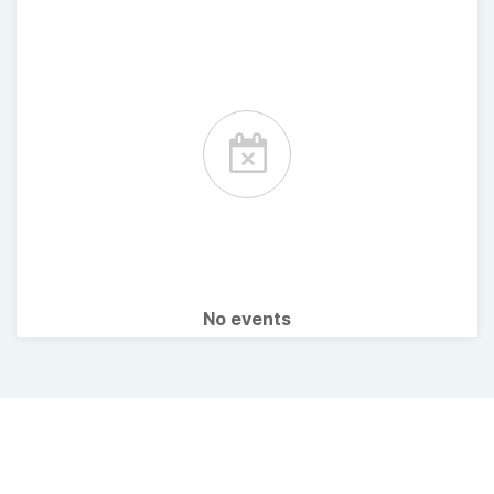
No events