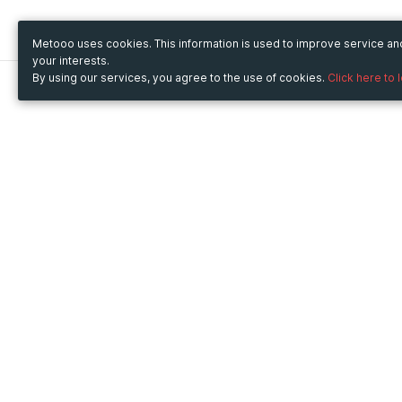
Metooo uses cookies. This information is used to improve service a
your interests.
By using our services, you agree to the use of cookies.
Click here to 
Metooo
Use Metooo for
How it works
Fairs and Business Events
Create your page
Conferences and
Invite your contacts
Congresses
Sell your tickets
Workshop and Training
Engage your guests
Courses
Cultural Events
Showings and Exhibitions
Entertainment
Festivals and Concerts
Non-profit Events
Crowdfunding
Sport Events