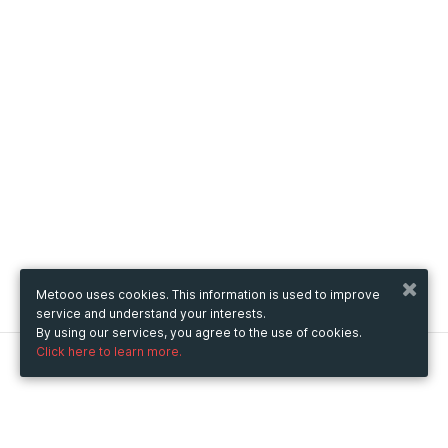
Metooo uses cookies. This information is used to improve
service and understand your interests.
By using our services, you agree to the use of cookies.
Click here to learn more.
Metooo
How it works
Create your page