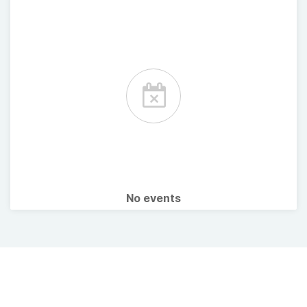
No events