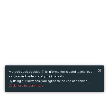
Metooo uses cookies. This information is used to improve
service and understand your interests.
By using our services, you agree to the use of cookies.
Click here to learn more.
Metooo
How it works
Create your page