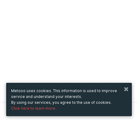
Metooo uses cookies. This information is used to improve
service and understand your interests.
By using our services, you agree to the use of cookies.
Click here to learn more.
Metooo
How it works
Create your page