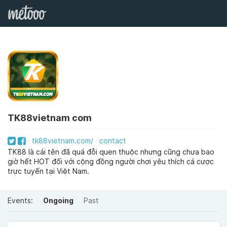
TK88vietnam com
tk88vietnam.com/
contact
TK88 là cái tên đã quá đỗi quen thuộc nhưng cũng chưa bao
giờ hết HOT đối với cộng đồng người chơi yêu thích cá cược
trực tuyến tại Việt Nam.
Events:
Ongoing
Past