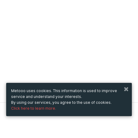
Metooo uses cookies. This information is used to improve
service and understand your interests.
By using our services, you agree to the use of cookies.
Click here to learn more.
Metooo
How it works
Create your page