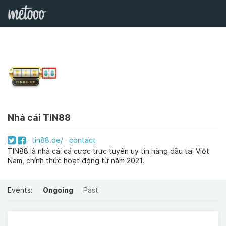
Nhà cái TIN88
tin88.de/
contact
TIN88 là nhà cái cá cược trực tuyến uy tín hàng đầu tại Việt
Nam, chính thức hoạt động từ năm 2021.
Events:
Ongoing
Past