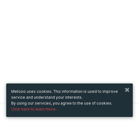
Metooo uses cookies. This information is used to improve
service and understand your interests.
By using our services, you agree to the use of cookies.
Click here to learn more.
Metooo
How it works
Create your page