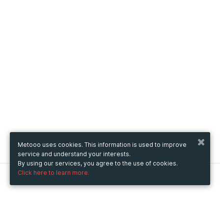
Metooo uses cookies. This information is used to improve
service and understand your interests.
By using our services, you agree to the use of cookies.
Click here to learn more.
Metooo
How it works
Create your page