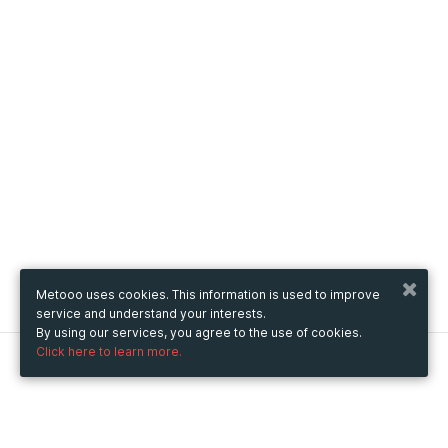
Metooo uses cookies. This information is used to improve
service and understand your interests.
By using our services, you agree to the use of cookies.
Click here to learn more.
Metooo
How it works
Create your page