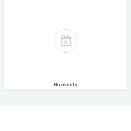
No events