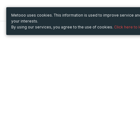
Metooo uses cookies. This information is used to improve service a
your interests.
By using our services, you agree to the use of cookies.
Click here to 
Metooo
Use Metooo for
How it works
Fairs and Business Events
Create your page
Conferences and
Invite your contacts
Congresses
Sell your tickets
Workshop and Training
Engage your guests
Courses
Cultural Events
Showings and Exhibitions
Entertainment
Festivals and Concerts
Non-profit Events
Crowdfunding
Sport Events