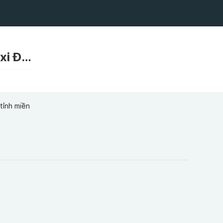
Taxi Đức Anh - Chuyên Taxi Nội Bài - Taxi Đi Tỉnh - Taxi Đường Dài Taxi Đức Anh - Chuyên Taxi Nội Bài - Taxi Đi Tỉnh - Taxi Đường Dài
tỉnh miền