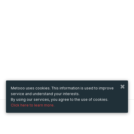
Metooo uses cookies. This information is used to improve
service and understand your interests.
By using our services, you agree to the use of cookies.
Click here to learn more.
Metooo
How it works
Create your page