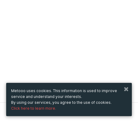
Metooo uses cookies. This information is used to improve
service and understand your interests.
By using our services, you agree to the use of cookies.
Click here to learn more.
Metooo
How it works
Create your page