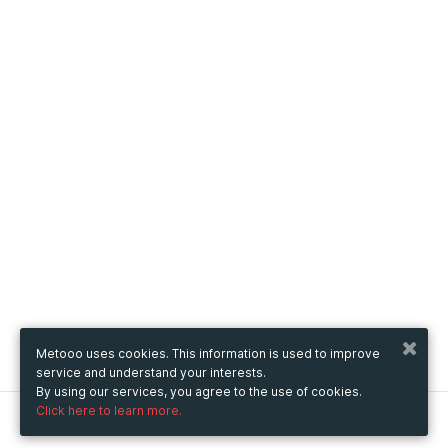
Metooo uses cookies. This information is used to improve
service and understand your interests.
By using our services, you agree to the use of cookies.
Click here to learn more.