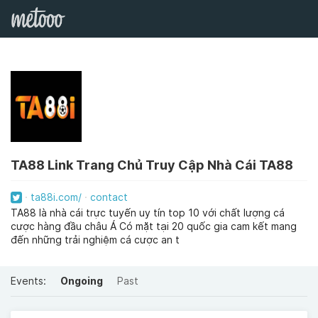
TA88 Link Trang Chủ Truy Cập Nhà Cái TA88
ta88i.com/
contact
TA88 là nhà cái trực tuyến uy tín top 10 với chất lượng cá
cược hàng đầu châu Á Có mặt tại 20 quốc gia cam kết mang
đến những trải nghiệm cá cược an t
Events:
Ongoing
Past