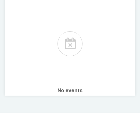
No events