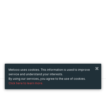
Metooo uses cookies. This information is used to improve
service and understand your interests.
By using our services, you agree to the use of cookies.
Click here to learn more.
Metooo
How it works
Create your page