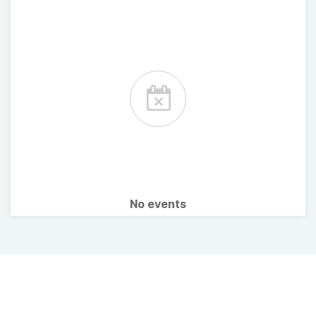
No events