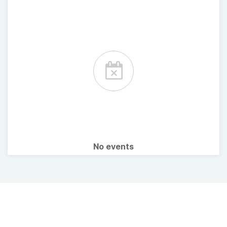
No events