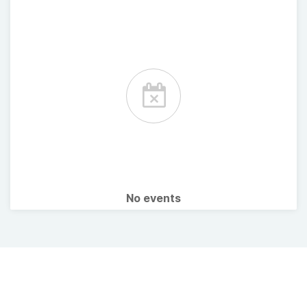
No events