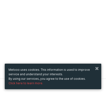
Metooo uses cookies. This information is used to improve
service and understand your interests.
By using our services, you agree to the use of cookies.
Click here to learn more.
Metooo
How it works
Create your page