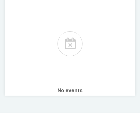
No events