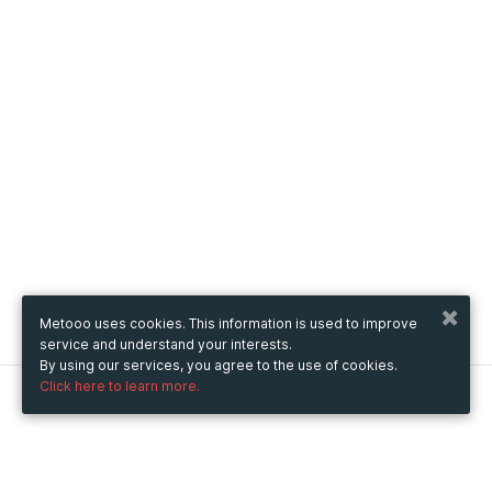
Metooo uses cookies. This information is used to improve
service and understand your interests.
By using our services, you agree to the use of cookies.
Click here to learn more.
Metooo
How it works
Create your page